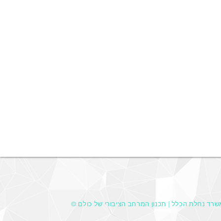
 משרד נחלת הכלל | תכנון המרחב הציבורי של כולם