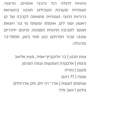
וחוויות להולכי רגל ורוכבי אופניים. הריצוף,
הצמחייה ומערכת השבילים תוכננו בהשראת
גדודיות החוף. הצמחייה מתאימה לקרבה של קו
ראשון ושני לים, אוספת ומשהה מי נגר ויוצאת
המשך לסביבה החופית הסמוכה. פרטים ייחודיים
עוצבו עבור הפרויקט כגון פופי בטון, ספסל-בר
ופרגולה.
צוות תכנו
ן | בר וולוקביץ'-אמיר, מעיין אליאב
מזמין | אלקטרה השקעות וצמח המרמן
מקום | נהריה
שטח | 77 דונם
שותפים לעשיה | אדר׳ רני זיס, פיק אדריכלים
צילום | יואב פלד
© משרד נחלת הכלל | תכנון
המרחב הציבורי של כולם