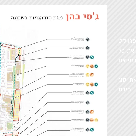
רויקט
את כל
יהינו
ת סוג
 מידת